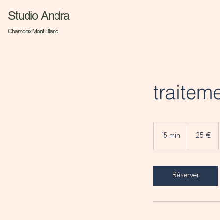
Studio Andra
Chamonix Mont Blanc
traitem
25
euros
15 min
1
25 €
5
m
i
Réserver
n