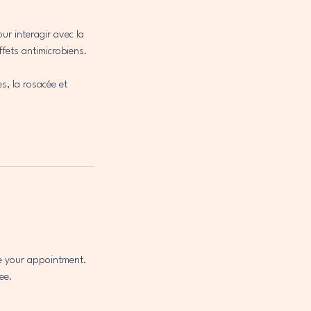
ur interagir avec la
ffets antimicrobiens.
es, la rosacée et
le your appointment.
ee.