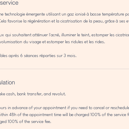
 service
ne technologie émergente utilisant un gaz ionisé à basse température po
ela favorise la régénération et la cicatrisation de la peau, grâce à ses e
ux qui souhaitent atténuer l'acné, illuminer le teint, estomper les cicatric
volumisation du visage et estomper les ridules et les rides.
sibles après 6 séances réparties sur 3 mois.
ulation
ake cash, bank transfer, and revolut.
ours in advance of your appointment if you need to cancel or reschedu
thin 48h of the appointment time will be charged 100% of the service f
ged 100% of the service fee.